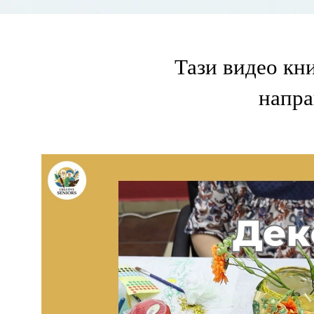
Тази видео кн
напра
Riproduci Vi