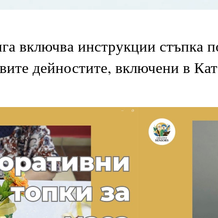
ига включва инструкции стъпка по
вите дейностите, включени в Кат
deo