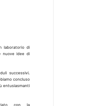
laboratorio di 
 nuove idee di 
li successivi, 
bbiamo concluso 
ù entusiasmanti 
ziato con la 