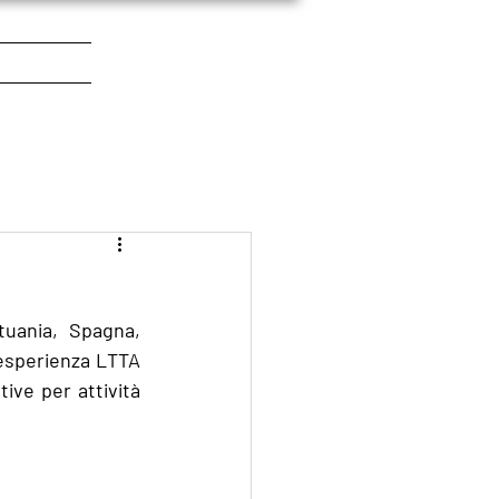
uania, Spagna, 
'esperienza LTTA 
ve per attività 