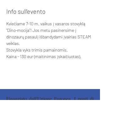
Info sull'evento
Kviečiame 7-10 m. vaikus į vasaros stovyklą 
"Dino-mocija"! Jos metu pasinersime į 
dinozaurų pasaulį išbandydami įvairias STEAM 
veiklas. 
Stovykla vyks trimis pamainomis. 
Kaina - 130 eur (maitinimas įskaičiuotas). 
Finanziato dall'Unione Europea. I punti di
vista e le opinioni espressi sono tuttavia
quelli solo dell'autore/i e non riflettono
necessariamente quelli dell'Unione Europea
o dell'Agenzia Nazionale. Né l'Unione
Europea né l'Autorità Nazionale possono
esserne ritenuti responsabili.