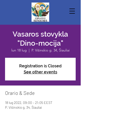
Vasaros stovykla
"Dino-mocija"
lun 18 lug
  |  
P. Višinskio g. 34, Šiauliai
Registration is Closed
See other events
Orario & Sede
18 lug 2022, 09:00 – 21:05 EEST
P. Višinskio g. 34, Šiauliai