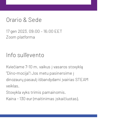
Orario & Sede
17 gen 2023, 09:00 – 16:00 EET
Zoom platforma
Info sull'evento
Kviečiame 7-10 m. vaikus į vasaros stovyklą 
"Dino-mocija"! Jos metu pasinersime į 
dinozaurų pasaulį išbandydami įvairias STEAM 
veiklas. 
Stovykla vyks trimis pamainomis. 
Kaina - 130 eur (maitinimas įskaičiuotas). 
Finanziato dall'Unione Europea. I punti di
vista e le opinioni espressi sono tuttavia