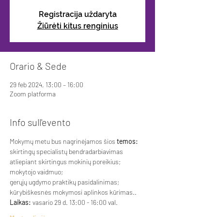
Registracija uždaryta
Žiūrėti kitus renginius
Orario & Sede
29 feb 2024, 13:00 – 16:00
Zoom platforma
Info sull'evento
Mokymų metu bus nagrinėjamos šios
 temos:
skirtingų specialistų bendradarbiavimas 
atliepiant skirtingus mokinių poreikius; 
mokytojo vaidmuo; 
gerųjų ugdymo praktikų pasidalinimas; 
kūrybiškesnės mokymosi aplinkos kūrimas..
Laikas: 
vasario 29 d. 13:00 - 16:00 val.