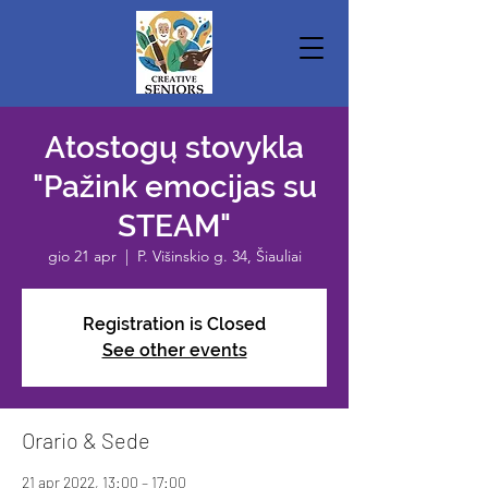
Atostogų stovykla
"Pažink emocijas su
STEAM"
gio 21 apr
  |  
P. Višinskio g. 34, Šiauliai
Registration is Closed
See other events
Orario & Sede
21 apr 2022, 13:00 – 17:00