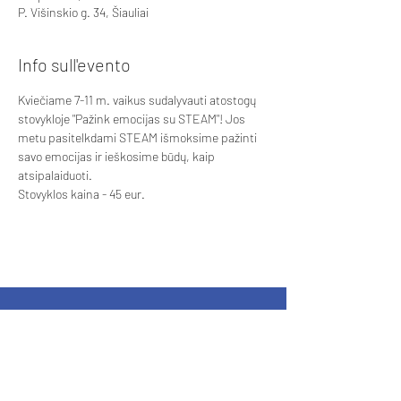
P. Višinskio g. 34, Šiauliai
Info sull'evento
Kviečiame 7-11 m. vaikus sudalyvauti atostogų 
stovykloje "Pažink emocijas su STEAM"! Jos 
metu pasitelkdami STEAM išmoksime pažinti 
savo emocijas ir ieškosime būdų, kaip 
atsipalaiduoti. 
Stovyklos kaina - 45 eur. 
Finanziato dall'Unione Europea. I punti di
vista e le opinioni espressi sono tuttavia
quelli solo dell'autore/i e non riflettono
necessariamente quelli dell'Unione Europea
o dell'Agenzia Nazionale. Né l'Unione