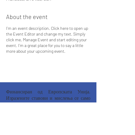
About the event
I’m an event description. Click here to open up
the Event Editor and change my text. Simply
click me, Manage Event and start editing your
event. I’m a great place for you to say a little
more about your upcoming event.
Финансиран од Европската Унија.
Изразените ставови и мислења се само
на авторот(ите) и не мора да ги
одразуваат ставовите на Европската
унија или Националната Агенција.
Европската унија и Националната
Агенција не можат да се сметаат за