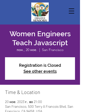
Women Engineers
Teach Javascript
пон., 20 ное.
  |  
San Francisco
Registration is Closed
See other events
Time & Location
20 ное. 2023 г., во 21:00
San Francisco, 500 Terry A Francois Blvd, San
Francisco, CA 94158, USA