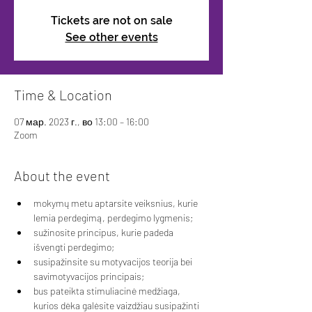
Tickets are not on sale
See other events
Time & Location
07 мар. 2023 г., во 13:00 – 16:00
Zoom
About the event
mokymų metu aptarsite veiksnius, kurie 
lemia perdegimą, perdegimo lygmenis; 
sužinosite principus, kurie padeda 
išvengti perdegimo; 
susipažinsite su motyvacijos teorija bei 
savimotyvacijos principais; 
bus pateikta stimuliacinė medžiaga, 
kurios dėka galėsite vaizdžiau susipažinti 