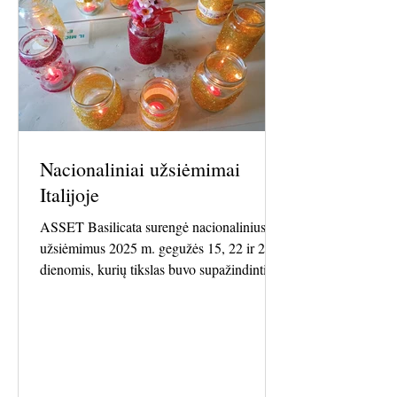
Nacionaliniai užsiėmimai
Italijoje
ASSET Basilicata surengė nacionalinius
užsiėmimus 2025 m. gegužės 15, 22 ir 27
dienomis, kurių tikslas buvo supažindinti
senjorus ir juos lydinčius asmenis (švietėjus,
globėjus) su trimis veiklomis iš CREAS
partnerių sukurto Katalogo, bei jas išbandyti
praktiškai. Buvo išbandytos šios veiklos:
„Rankinės ar maišeliai iš senų audinių ar
siūlų“; „Žibintų gamyba iš stiklainių“;