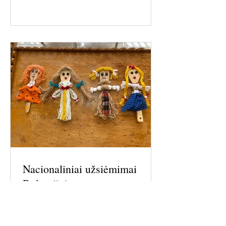
„Rankų darbo raktų pakabukai“.
Užsiėmimuose dalyvavo 37 asmenys,
priklausantys pagrindinėms projekto ti
Nacionaliniai užsiėmimai
Bulgarijoje
Gegužės 21, 22 ir 23 dienomis organizacija
ARTIED surengė nacionalinius
užsiėmimus, skirtus supažindinti senjorus ir