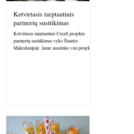
Ketvirtasis tarptautinis
partnerių susitikimas
Ketvirtasis tarptautinis CreaS projekto
partnerių susitikimas vyko Šiaurės
Makedonijoje. Jame susirinko visi projekto
partneriai, siekdami aptarti paskutinius
projekto įgyvendinimo etapus. Pagrindinis
susitikimo dėmesys buvo skiriamas 4 darbo
paketui (WP4) – katalogo ir video knygos
užbaigimui. Partneriai apžvelgė iki šiol
pasiektą pažangą ir aptarė likusius
žingsnius, reikalingus sėkmingam šių
rezultatų užbaigimui. Remdamiesi
ankstesniais kūrybiniais etapais, partneriai
susi