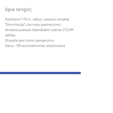
Apie renginį
Kviečiame 7-10 m. vaikus į vasaros stovyklą 
"Dino-mocija"! Jos metu pasinersime į 
dinozaurų pasaulį išbandydami įvairias STEAM 
veiklas. 
Stovykla vyks trimis pamainomis. 
Kaina - 130 eur (maitinimas įskaičiuotas). 
Finansuojama Europos Sąjungos lėšomis.
Šis kūrinys atspindi tik autoriaus nuomonę,
todėl Nacionalinė agentūra ir Europos
Komisija negali būti laikomos atsakingomis
už jame pateiktą informaciją.
Projekto numeris: 2023-1-LT01-KA220-