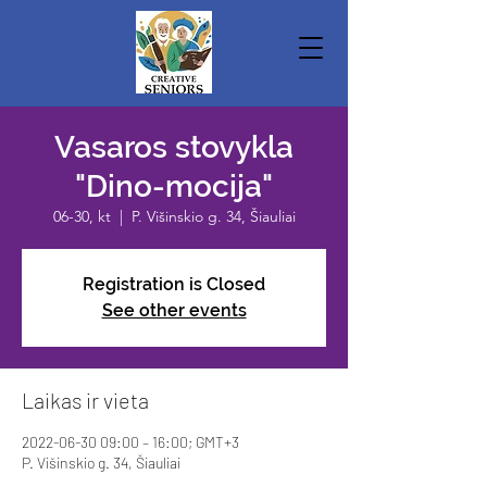
Vasaros stovykla
"Dino-mocija"
06-30, kt
  |  
P. Višinskio g. 34, Šiauliai
Registration is Closed
See other events
Laikas ir vieta
2022-06-30 09:00 – 16:00; GMT+3
P. Višinskio g. 34, Šiauliai