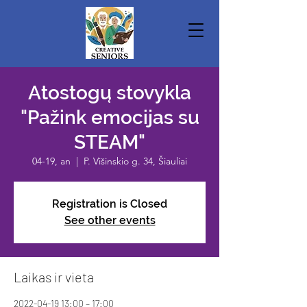
Atostogų stovykla
"Pažink emocijas su
STEAM"
04-19, an
  |  
P. Višinskio g. 34, Šiauliai
Registration is Closed
See other events
Laikas ir vieta
2022-04-19 13:00 – 17:00