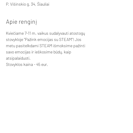
P. Višinskio g. 34, Šiauliai
Apie renginį
Kviečiame 7-11 m. vaikus sudalyvauti atostogų 
stovykloje "Pažink emocijas su STEAM"! Jos 
metu pasitelkdami STEAM išmoksime pažinti 
savo emocijas ir ieškosime būdų, kaip 
atsipalaiduoti. 
Stovyklos kaina - 45 eur. 
Finansuojama Europos Sąjungos lėšomis.
Šis kūrinys atspindi tik autoriaus nuomonę,
todėl Nacionalinė agentūra ir Europos
Komisija negali būti laikomos atsakingomis
už jame pateiktą informaciją.