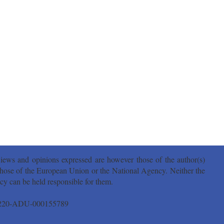
ws and opinions expressed are however those of the author(s)
 those of the European Union or the National Agency. Neither the
 can be held responsible for them.
A220-ADU-000155789