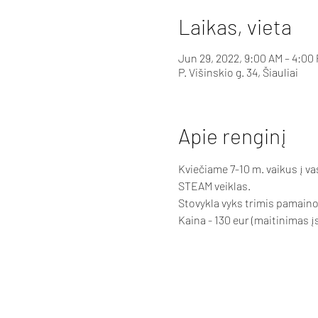
Laikas, vieta
Jun 29, 2022, 9:00 AM – 4:0
P. Višinskio g. 34, Šiauliai
Apie renginį
Kviečiame 7-10 m. vaikus į v
STEAM veiklas. 
Stovykla vyks trimis pamaino
Kaina - 130 eur (maitinimas įs