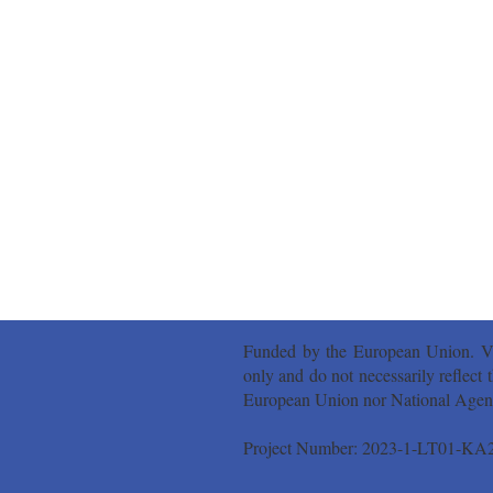
Funded by the European Union. Vie
only and do not necessarily reflect
European Union nor National Agency
Project Number: 2023-1-LT01-K