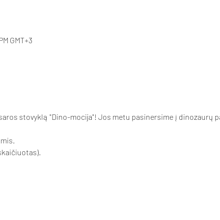
0 PM GMT+3
asaros stovyklą "Dino-mocija"! Jos metu pasinersime į dinozaurų p
mis. 
kaičiuotas). 