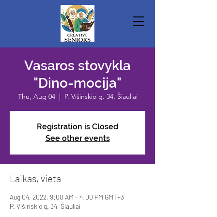
Vasaros stovykla
"Dino-mocija"
Thu, Aug 04
  |  
P. Višinskio g. 34, Šiauliai
Registration is Closed
See other events
Laikas, vieta
Aug 04, 2022, 9:00 AM – 4:00 PM GMT+3
P. Višinskio g. 34, Šiauliai