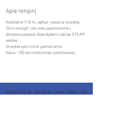
Apie renginį
Kviečiame 7-10 m. vaikus į vasaros stovyklą 
"Dino-mocija"! Jos metu pasinersime į 
dinozaurų pasaulį išbandydami įvairias STEAM 
veiklas. 
Stovykla vyks trimis pamainomis. 
Kaina - 130 eur (maitinimas įskaičiuotas). 
Funded by the European Union. Views and
opinions expressed are however those of the
author(s) only and do not necessarily reflect
those of the European Union or the National
Agency. Neither the European Union nor
National Agency can be held responsible for
them.