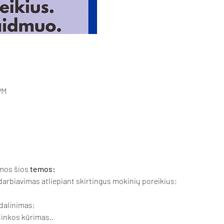
PM
mos šios
 temos:
darbiavimas atliepiant skirtingus mokinių poreikius; 
dalinimas; 
inkos kūrimas..