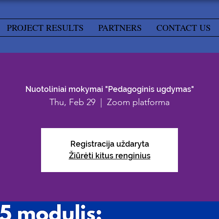
PROJECT RESULTS
PARTNERS
CONTACT US
Nuotoliniai mokymai "Pedagoginis ugdymas"
Thu, Feb 29
  |  
Zoom platforma
Registracija uždaryta
Žiūrėti kitus renginius