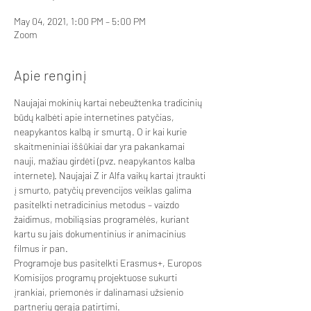
May 04, 2021, 1:00 PM – 5:00 PM
Zoom
Apie renginį
Naujajai mokinių kartai nebeužtenka tradicinių 
būdų kalbėti apie internetines patyčias, 
neapykantos kalbą ir smurtą. O ir kai kurie 
skaitmeniniai iššūkiai dar yra pakankamai 
nauji, mažiau girdėti (pvz. neapykantos kalba 
internete). Naujajai Z ir Alfa vaikų kartai įtraukti 
į smurto, patyčių prevencijos veiklas galima 
pasitelkti netradicinius metodus – vaizdo 
žaidimus, mobiliąsias programėlės, kuriant 
kartu su jais dokumentinius ir animacinius 
filmus ir pan.
Programoje bus pasitelkti Erasmus+, Europos 
Komisijos programų projektuose sukurti 
įrankiai, priemonės ir dalinamasi užsienio 
partnerių gerąja patirtimi.