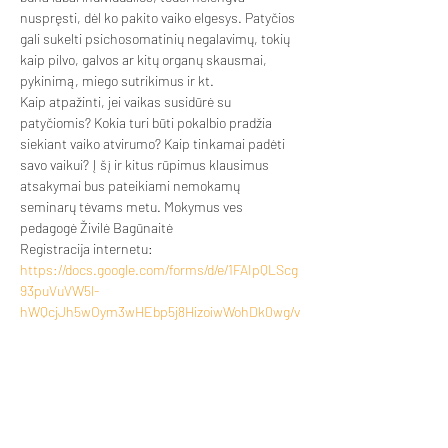
nuspręsti, dėl ko pakito vaiko elgesys. Patyčios 
gali sukelti psichosomatinių negalavimų, tokių 
kaip pilvo, galvos ar kitų organų skausmai, 
pykinimą, miego sutrikimus ir kt.
Kaip atpažinti, jei vaikas susidūrė su 
patyčiomis? Kokia turi būti pokalbio pradžia 
siekiant vaiko atvirumo? Kaip tinkamai padėti 
savo vaikui? Į šį ir kitus rūpimus klausimus 
atsakymai bus pateikiami nemokamų 
seminarų tėvams metu. Mokymus ves 
pedagogė Živilė Bagūnaitė
Registracija internetu:
https://docs.google.com/forms/d/e/1FAIpQLScg
93puVuVW5l-
hWQcjJh5wOym3wHEbp5j8HizoiwWohDk0wg/v
iewform?usp=sf_link
*iškilus klausimams kreiptis el.paštu 
zivilebag@gmail.com
 arba žinute Edukaciniai 
projektai facebook'o puslapyje