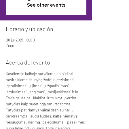
See other events
Horario y ubicación
08 jul 2021, 18:00
Zoom
Acerca del evento
Kasdienėje kalboje patyčioms apibūdinti 
pasitelkiame daugybę žodžių: „erzinimas“, 
„gąsdinimas“, „ujimas“, „užgauliojimas“, 
„atskyrimas“, „engimas“, „pasijuokimas“ ir kt. 
Tokia gausa gali klaidinti ir trukdyti įvertinti 
patyčias kaip sudėtingą smurto formą. 
Patyčias patiriantys vaikai dažniau nei jų 
bendraamžiai jaučia liūdesį, kaltę, vienatvę, 
nesaugumą, nerimą, bejėgiškumą - pasekmės 
būna labai individualios, todėl nelengva 