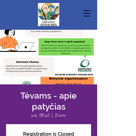
Tėvams - apie
patyčias
jue, 08 jul
  |  
Zoom
Registration is Closed