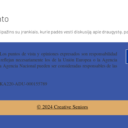
nto
ažins su įrankiais, kurie padės vesti diskusiją apie draugystę, pa
Los puntos de vista y opiniones expresados son responsabilidad
o reflejan necesariamente los de la Unión Europea o la Agencia
a Agencia Nacional pueden ser consideradas responsables de las
01-KA220-ADU-000155789
© 2024 Creative Seniors