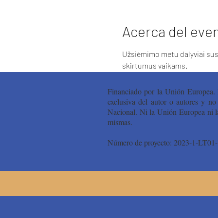
Acerca del eve
Užsiėmimo metu dalyviai susip
skirtumus vaikams. 
Financiado por la Unión Europea. 
exclusiva del autor o autores y n
Nacional. Ni la Unión Europea ni l
mismas.
Número de proyecto: 2023-1-LT