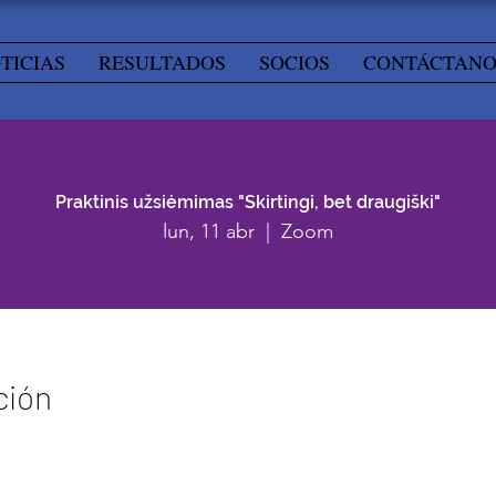
TICIAS
RESULTADOS
SOCIOS
CONTÁCTANO
Praktinis užsiėmimas "Skirtingi, bet draugiški"
lun, 11 abr
  |  
Zoom
ción