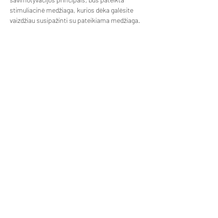
stimuliacinė medžiaga, kurios dėka galėsite 
vaizdžiau susipažinti su pateikiama medžiaga.
Financiado por la Unión Europea. Los
puntos de vista y opiniones expresados son
responsabilidad exclusiva del autor o autores
y no reflejan necesariamente los de la Unión
Europea o la Agencia Nacional. Ni la
Unión Europea ni la Agencia Nacional
pueden ser consideradas responsables de las
mismas.
Número de proyecto: 2023-1-LT01-KA220-
ADU-000155789
© 2024 Creative Seniors