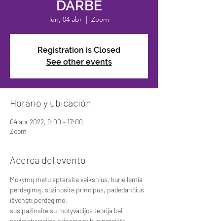
DARBE
lun, 04 abr
  |  
Zoom
Registration is Closed
See other events
Horario y ubicación
04 abr 2022, 9:00 – 17:00
Zoom
Acerca del evento
Mokymų metu aptarsite veiksnius, kurie lemia 
perdegimą, sužinosite principus, padedančius 
išvengti perdegimo;
susipažinsite su motyvacijos teorija bei 
savimotyvacijos principais; bus pateikta 