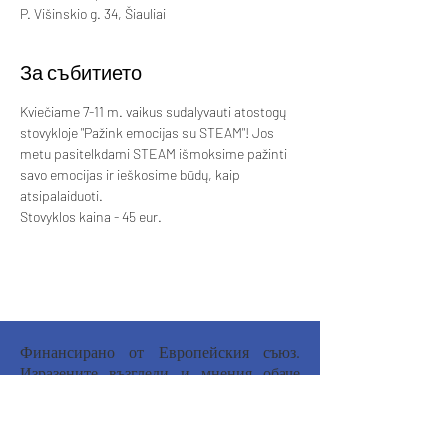
P. Višinskio g. 34, Šiauliai
За събитието
Kviečiame 7-11 m. vaikus sudalyvauti atostogų 
stovykloje "Pažink emocijas su STEAM"! Jos 
metu pasitelkdami STEAM išmoksime pažinti 
savo emocijas ir ieškosime būdų, kaip 
atsipalaiduoti. 
Stovyklos kaina - 45 eur. 
Финансирано от Европейския съюз.
Изразените възгледи и мнения обаче
принадлежат изцяло на техния(ите)
автор(и) и не отразяват непременно
възгледите и мненията на Европейския