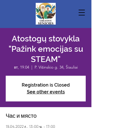
Atostogų stovykla
"Pažink emocijas su
STEAM"
вт, 19.04
  |  
P. Višinskio g. 34, Šiauliai
Registration is Closed
See other events
Час и място
19.04.2022 г., 13:00 ч. – 17:00